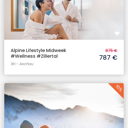
Alpine Lifestyle Midweek
875 €
#Wellness #Zillertal
787 €
3H
-
Aschau
10%