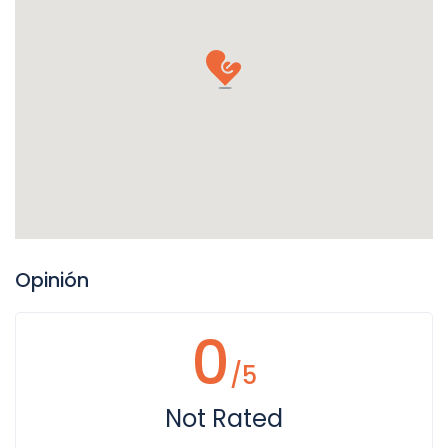
Opinión
0
/5
Not Rated